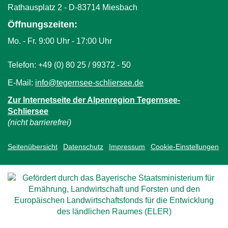
Rathausplatz 2 - D-83714 Miesbach
Öffnungszeiten:
Mo. - Fr. 9:00 Uhr - 17:00 Uhr
Telefon: +49 (0) 80 25 / 99372 - 50
E-Mail:
info@tegernsee-schliersee.de
(
l
Zur Internetseite der Alpenregion Tegernsee-
i
Schliersee
n
(nicht barrierefrei)
k
s
Seitenübersicht
Datenschutz
Impressum
Cookie-Einstellungen
e
n
d
s
e
-
m