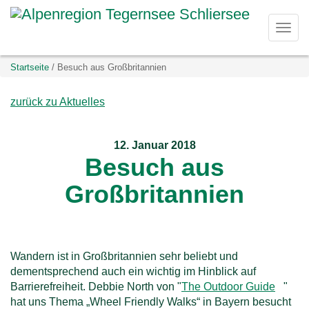
D
Togg
i
navi
Sie
Startseite
Besuch aus Großbritannien
r
befinden
sich
zurück zu Aktuelles
e
hier:
–
k
12. Januar 2018
Besuch aus
t
Großbritannien
z
u
m
Wandern ist in Großbritannien sehr beliebt und
dementsprechend auch ein wichtig im Hinblick auf
I
Barrierefreiheit. Debbie North von "
The Outdoor Guide
(
"
hat uns Thema „Wheel Friendly Walks“ in Bayern besucht
l