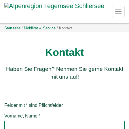
D
Togg
i
navi
Sie
Startseite
Mobilität & Service
Kontakt
r
befinden
sich
e
hier:
Kontakt
k
Haben Sie Fragen? Nehmen Sie gerne Kontakt
t
mit uns auf!
z
u
Felder mit * sind Pflichtfelder
m
Vorname, Name
*
I