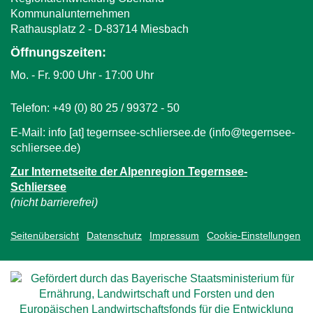
d
Kommunalunternehmen
e
Rathausplatz 2 - D-83714 Miesbach
t
Öffnungszeiten:
E
-
Mo. - Fr. 9:00 Uhr - 17:00 Uhr
M
a
Telefon: +49 (0) 80 25 / 99372 - 50
i
E-Mail:
info
[at]
tegernsee-schliersee.de
(info‎@‎tegernsee-
l
schliersee.de)
)
Zur Internetseite der Alpenregion Tegernsee-
Schliersee
(nicht barrierefrei)
Seitenübersicht
Datenschutz
Impressum
Cookie-Einstellungen