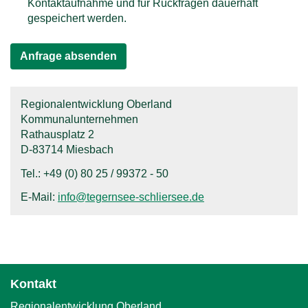
Kontaktaufnahme und für Rückfragen dauerhaft
gespeichert werden.
Anfrage absenden
Regionalentwicklung Oberland
Kommunalunternehmen
Rathausplatz 2
D-83714 Miesbach
Tel.: +49 (0) 80 25 / 99372 - 50
E-Mail:
info‎@‎tegernsee-schliersee.de
(
L
i
n
k
s
Kontakt
e
n
Regionalentwicklung Oberland