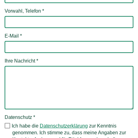
n
Vorwahl, Telefon
*
h
a
E-Mail
*
l
t
Ihre Nachricht
*
Datenschutz
*
Ich habe die
Datenschutzerklärung
zur Kenntnis
genommen. Ich stimme zu, dass meine Angaben zur