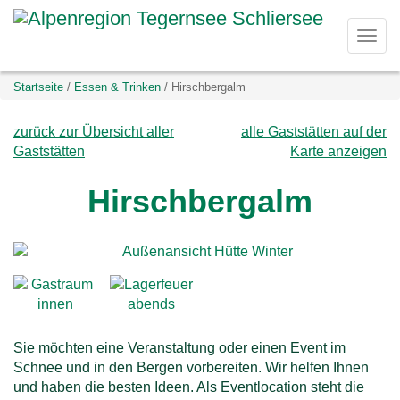
D
Togg
i
navi
Sie
Startseite
Essen & Trinken
Hirschbergalm
r
befinden
sich
zurück zur Übersicht aller
alle Gaststätten auf der
e
hier:
Gaststätten
Karte anzeigen
k
Hirschbergalm
t
z
u
m
Sie möchten eine Veranstaltung oder einen Event im
Schnee und in den Bergen vorbereiten. Wir helfen Ihnen
I
und haben die besten Ideen. Als Eventlocation steht die