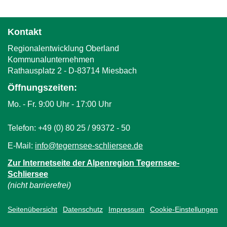
i
e
s
n
e
d
Kontakt
x
s
Regionalentwicklung Oberland
t
e
Kommunalunternehmen
e
-
Rathausplatz 2 - D-83714 Miesbach
r
m
n
a
Öffnungszeiten:
a
i
Mo. - Fr. 9:00 Uhr - 17:00 Uhr
l
l
)
)
Telefon: +49 (0) 80 25 / 99372 - 50
E-Mail:
info@tegernsee-schliersee.de
(
l
Zur Internetseite der Alpenregion Tegernsee-
i
Schliersee
n
(nicht barrierefrei)
k
s
Seitenübersicht
Datenschutz
Impressum
Cookie-Einstellungen
e
n