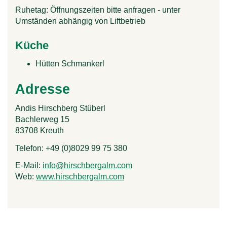
Ruhetag:
Öffnungszeiten bitte anfragen - unter
Umständen abhängig von Liftbetrieb
Küche
Hütten Schmankerl
Adresse
Andis Hirschberg Stüberl
Bachlerweg 15
83708
Kreuth
Telefon:
+49 (0)8029 99 75 380
E-Mail:
info@hirschbergalm.com
(
Web:
www.hirschbergalm.com
(
l
l
i
i
n
n
k
k
s