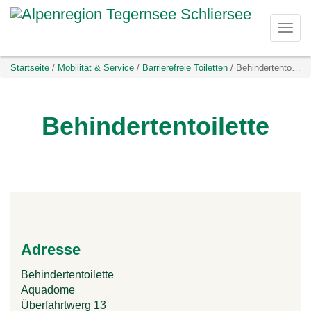
D
Togg
i
navi
Sie
Startseite
Mobilität & Service
Barrierefreie Toiletten
Behindertentoilette
r
befinden
sich
e
hier:
Behindertentoilette
k
t
z
u
Adresse
m
Behindertentoilette
I
Aquadome
Überfahrtwerg 13