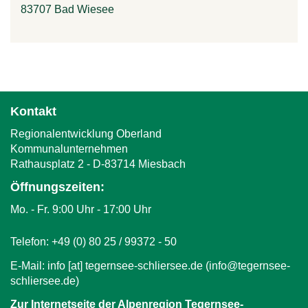
n
83707
Bad Wiesee
h
a
l
Kontakt
t
Regionalentwicklung Oberland
Kommunalunternehmen
Rathausplatz 2 - D-83714 Miesbach
Öffnungszeiten:
Mo. - Fr. 9:00 Uhr - 17:00 Uhr
Telefon: +49 (0) 80 25 / 99372 - 50
E-Mail:
info
[at]
tegernsee-schliersee.de
(info‎@‎tegernsee-
schliersee.de)
Zur Internetseite der Alpenregion Tegernsee-