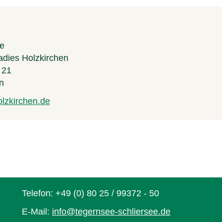
n
h
te
a
dies Holzkirchen
 21
l
n
t
lzkirchen.de
(
l
i
n
k
i
s
e
Telefon: +49 (0) 80 25 / 99372 - 50
x
E-Mail:
info@tegernsee-schliersee.de
(
t