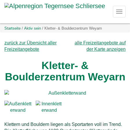
D
Togg
i
navi
Sie
Startseite
Aktiv sein
Kletter- & Boulderzentrum Weyarn
r
befinden
sich
zurück zur Übersicht aller
alle Freizeitangebote auf
e
hier:
Freizeitangebote
der Karte anzeigen
k
Kletter- &
t
Boulderzentrum Weyarn
z
u
m
I
Klettern und Bouldern liegen als Sportarten voll im Trend.