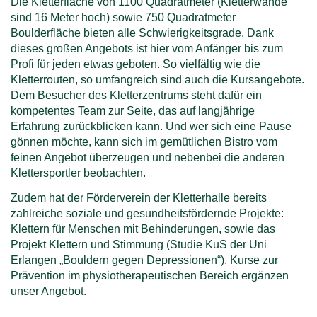
Die Kletterfläche von 1100 Quadratmeter (Kletterwände
n
sind 16 Meter hoch) sowie 750 Quadratmeter
Boulderfläche bieten alle Schwierigkeitsgrade. Dank
h
dieses großen Angebots ist hier vom Anfänger bis zum
Profi für jeden etwas geboten. So vielfältig wie die
a
Kletterrouten, so umfangreich sind auch die Kursangebote.
Dem Besucher des Kletterzentrums steht dafür ein
l
kompetentes Team zur Seite, das auf langjährige
Erfahrung zurückblicken kann. Und wer sich eine Pause
t
gönnen möchte, kann sich im gemütlichen Bistro vom
feinen Angebot überzeugen und nebenbei die anderen
Klettersportler beobachten.
Zudem hat der Förderverein der Kletterhalle bereits
zahlreiche soziale und gesundheitsfördernde Projekte:
Klettern für Menschen mit Behinderungen, sowie das
Projekt Klettern und Stimmung (Studie KuS der Uni
Erlangen „Bouldern gegen Depressionen“). Kurse zur
Prävention im physiotherapeutischen Bereich ergänzen
unser Angebot.