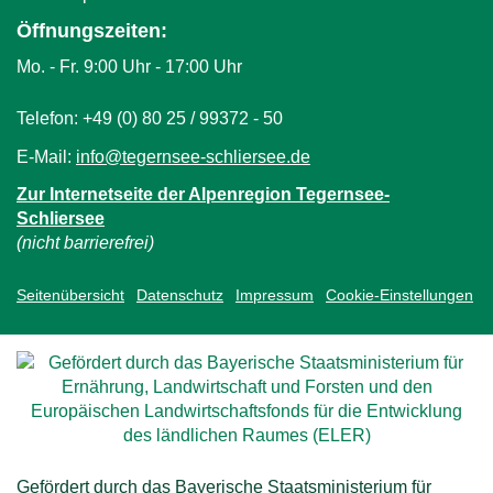
a
i
Öffnungszeiten:
l
l
Mo. - Fr. 9:00 Uhr - 17:00 Uhr
)
)
Telefon: +49 (0) 80 25 / 99372 - 50
E-Mail:
info@tegernsee-schliersee.de
(
l
Zur Internetseite der Alpenregion Tegernsee-
i
Schliersee
n
(nicht barrierefrei)
k
s
Seitenübersicht
Datenschutz
Impressum
Cookie-Einstellungen
e
n
d
s
e
-
m
a
Gefördert durch das Bayerische Staatsministerium für