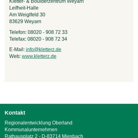
Kletter- & Boulderzentrum Weyarn
Leifheit-Halle
Am Weiglfeld 30
83629
Weyarn
Telefon:
08020 - 908 72 33
Telefax:
08020 - 908 72 34
E-Mail:
info@kletterz.de
(
Web:
www.kletterz.de
(
l
l
i
i
n
n
k
k
s
i
e
s
n
e
d
x
s
Kontakt
t
e
Regionalentwicklung Oberland
e
-
Kommunalunternehmen
r
m
Rathausplatz 2 - D-83714 Miesbach
n
a