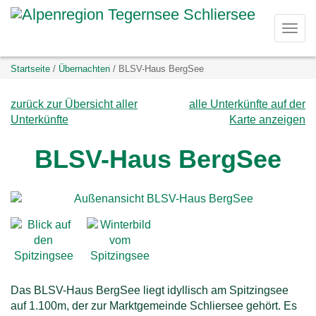
D
Togg
i
navi
Sie
Startseite
Übernachten
BLSV-Haus BergSee
r
befinden
sich
zurück zur Übersicht aller
alle Unterkünfte auf der
e
hier:
Unterkünfte
Karte anzeigen
k
BLSV-Haus BergSee
t
z
u
m
Das BLSV-Haus BergSee liegt idyllisch am Spitzingsee
I
auf 1.100m, der zur Marktgemeinde Schliersee gehört. Es